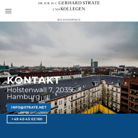
Zum
Inhalt
springen
KONTAKT
Holstenwall 7, 20355
Hamburg
INFO@STRATE.NET
+49 40 45 02 160