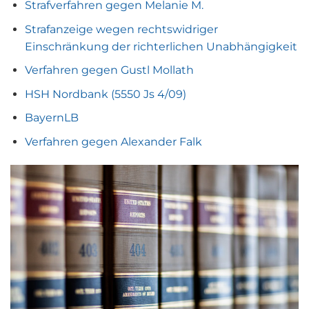
Strafverfahren gegen Melanie M.
Strafanzeige wegen rechtswidriger
Einschränkung der richterlichen Unabhängigkeit
Verfahren gegen Gustl Mollath
HSH Nordbank (5550 Js 4/09)
BayernLB
Verfahren gegen Alexander Falk