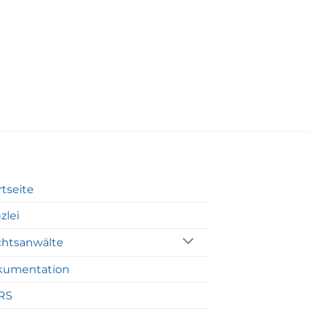
rtseite
zlei
htsanwälte
kumentation
RS