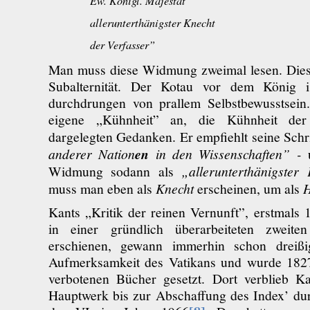
Ew. Königl. Majestät
allerunterthänigster Knecht
der Verfasser”
Man muss diese Widmung zweimal lesen. Diese
Subalternität. Der Kotau vor dem König i
durchdrungen von prallem Selbstbewusstsein.
eigene „Kühnheit” an, die Kühnheit der 
dargelegten Gedanken. Er empfiehlt seine Schr
anderer Nation
en
in den Wissenschaften” -
Widmung sodann als
„allerunterthänigster
muss man eben als
Knecht
erscheinen, um als
Kants „Kritik der reinen Vernunft”, erstmals
in einer gründlich überarbeiteten zweit
erschienen, gewann immerhin schon dreißi
Aufmerksamkeit des Vatikans und wurde 1827
verbotenen Bücher gesetzt. Dort verblieb Ka
Hauptwerk bis zur Abschaffung des Index’ dur