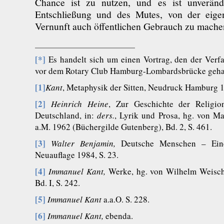
Chance ist zu nutzen, und es ist unveränd
Entschließung und des Mutes, von der eige
Vernunft auch öffentlichen Gebrauch zu mache
[*]
Es handelt sich um einen Vortrag, den der Verf
vor dem Rotary Club Hamburg-Lombardsbrücke gehal
[1]
Kant
, Metaphysik der Sitten, Neudruck Hamburg 1
[2]
Heinrich Heine
, Zur Geschichte der Religio
Deutschland, in:
ders.
, Lyrik und Prosa, hg. von Ma
a.M. 1962 (Büchergilde Gutenberg), Bd. 2, S. 461.
[3]
Walter Benjamin,
Deutsche Menschen – Eine
Neuauflage 1984, S. 23.
[4]
Immanuel Kant,
Werke, hg. von Wilhelm Weisch
Bd. I, S. 242.
[5]
Immanuel Kant
a.a.O.
S. 228.
[6]
Immanuel Kant,
ebenda.