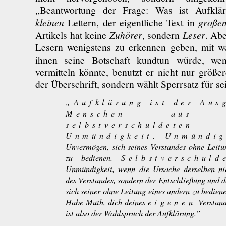
„Beantwortung der Frage: Was ist Aufklär
kleinen
Lettern, der eigentliche Text in
große
Artikels hat keine
Zuhörer
, sondern
Leser
. Abe
Lesern wenigstens zu erkennen geben, mit we
ihnen seine Botschaft kundtun würde, w
vermitteln könnte, benutzt er nicht nur größe
der Überschrift, sondern wählt Sperrsatz für s
„Aufklärung ist der Aus
Menschen aus s
selbstverschuldeten
Unmündigkeit. Unmündig
Unvermögen, sich seines Verstandes ohne Leitu
zu bedienen.
Selbstverschuld
Unmündigkeit, wenn die Ursache derselben n
des Verstandes, sondern der Entschließung und d
sich seiner ohne Leitung eines andern zu bedien
Habe Muth, dich deines
eigenen
Verstand
ist also der Wahlspruch der Aufklärung.”