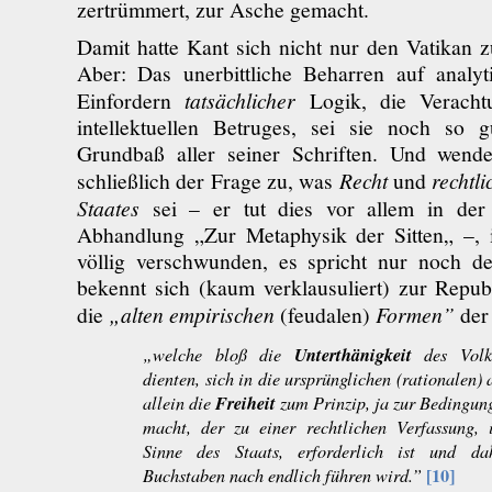
zertrümmert, zur Asche gemacht.
Damit hatte Kant sich nicht nur den Vatikan 
Aber: Das unerbittliche Beharren auf analyti
Einfordern
tatsächlicher
Logik, die Veracht
intellektuellen Betruges, sei sie noch so g
Grundbaß aller seiner Schriften. Und wende
schließlich der Frage zu, was
Recht
und
rechtli
Staates
sei – er tut dies vor allem in der
Abhandlung „Zur Metaphysik der Sitten„ –, i
völlig verschwunden, es spricht nur noch de
bekennt sich (kaum verklausuliert) zur Repub
die
„alten empirischen
(feudalen)
Formen”
der
Unterthänigkeit
„welche bloß die
des Volk
dienten, sich in die ursprünglichen (rationalen) 
Freiheit
allein die
zum Prinzip, ja zur Bedingun
macht, der zu einer rechtlichen Verfassung, 
Sinne des Staats, erforderlich ist und d
[10]
Buchstaben nach endlich führen wird.”