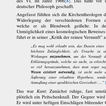
[8]
des VI. im Jahre 1966
. Das hatte vor
deutscher Philosoph geschafft.
Angefasst fühlten sich die Kirchentheologen 
Widerlegung der verschiedenen Formen de
welche er als Blendwerk geißelte. In d
Unmöglichkeit eines kosmologischen Beweises
führt er in seiner „Kritik der reinen Vernunft” a
„Es mag wohl erlaubt sein, das Dasein eines
höchsten Zulänglichkeit, als Ursache zu a
anzunehmen
Wirkungen
, um der Vernunft d
Erklärungsgründe, welche sie sucht, zu erleicht
so viel herauszunehmen, dass man sogar sa
Wesen existiert
notwendig
, ist nicht mehr d
Äußerung einer erlaubten Hypothese, sonde
Anmaßung einer apodiktischen Gewissheit: …”
Das war
Kant
: Zunächst ruhige, fast umst
plötzlich ein Peitschenknall. Der Gegner wird 
Er wird unter heftigen Einschlägen blitzender