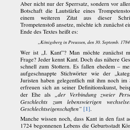
Aber nicht nur der Sperrsatz, sondern vor all
Botschaft die Lautstärke eines Trompetenst
einem weiteren Zitat aus dieser Schr
Trompetenstoß ansetze, möchte ich zunächst e
Ende des Textes heißt es:
„Königsberg in Preussen, den 30. Septemb. 1784
Wer ist „I. Kant”? Man möchte zunächst me
Frage? Jeder kennt Kant. Doch das nähere Ges
schnell zum Stottern. Es fallen ehedem – mei
aufgeschnappte Stichwörter wie der „katego
Juristen haben gelegentlich mit ihm noch im
erfreuen sich an seiner Definitionskunst, beis
der Ehe als
„der Verbindung zweier Pers
Geschlechts zum lebenswierigen wechselsei
[1]
Geschlechtseigenschaften”
.
Manche wissen noch, dass Kant in den fast ac
1724 begonnenen Lebens die Geburtsstadt Köni