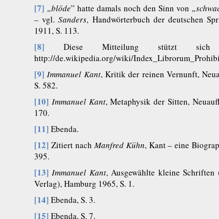
[7]
„
blöde
” hatte damals noch den Sinn von
„schwac
– vgl.
Sanders
, Handwörterbuch der deutschen Spra
1911, S. 113.
[8]
Diese Mitteilung stützt sich 
http://de.wikipedia.org/wiki/Index_Librorum_Prohib
[9]
Immanuel Kant
, Kritik der reinen Vernunft, Ne
S. 582.
[10]
Immanuel Kant
, Metaphysik der Sitten, Neuau
170.
[11]
Ebenda.
[12]
Zitiert nach
Manfred Kühn
, Kant – eine Biogra
395.
[13]
Immanuel Kant
, Ausgewählte kleine Schriften
Verlag), Hamburg 1965, S. 1.
[14]
Ebenda, S. 3.
[15]
Ebenda, S. 7.