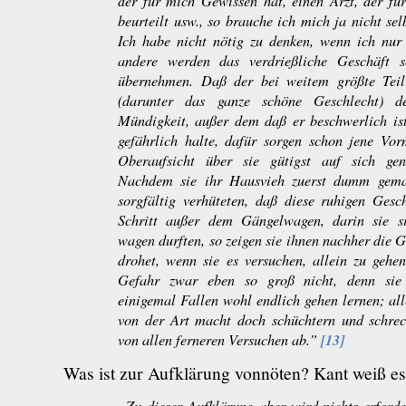
der für mich Gewissen hat, einen Arzt, der fü
beurteilt usw., so brauche ich mich ja nicht se
Ich habe nicht nötig zu denken, wenn ich nur
andere werden das verdrießliche Geschäft 
übernehmen. Daß der bei weitem größte Tei
(darunter das ganze schöne Geschlecht) d
Mündigkeit, außer dem daß er beschwerlich ist
gefährlich halte, dafür sorgen schon jene Vor
Oberaufsicht über sie gütigst auf sich g
Nachdem sie ihr Hausvieh zuerst dumm gem
sorgfältig verhüteten, daß diese ruhigen Gesc
Schritt außer dem Gängelwagen, darin sie si
wagen durften, so zeigen sie ihnen nachher die G
drohet, wenn sie es versuchen, allein zu gehen
Gefahr zwar eben so groß nicht, denn sie
einigemal Fallen wohl endlich gehen lernen; all
von der Art macht doch schüchtern und schrec
[13]
von allen ferneren Versuchen ab.”
Was ist zur Aufklärung vonnöten? Kant weiß es
„Zu dieser Aufklärung aber wird nichts erford