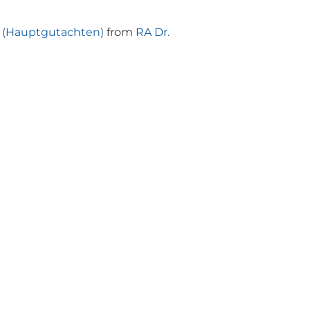
 (Hauptgutachten)
from
RA Dr.