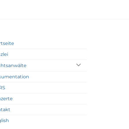
rtseite
zlei
htsanwälte
kumentation
RS
zerte
takt
lish