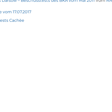
Darsow – Beschusstests des BKA vom Mai 2011
from
RA
e vom 17.07.2017
tests Cachèe